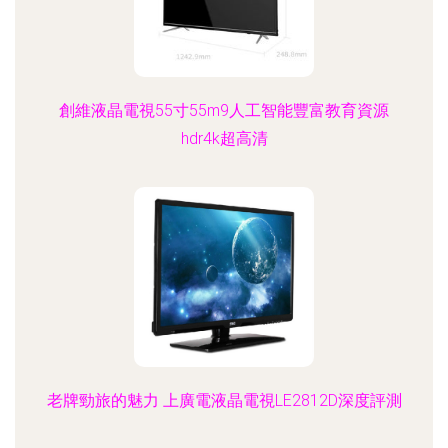
創維液晶電視55寸55m9人工智能豐富教育資源
hdr4k超高清
老牌勁旅的魅力 上廣電液晶電視LE2812D深度評測