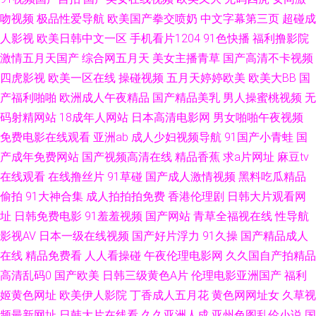
产精品电影推荐 综合另类视频图 少妇性爱娱乐影院 av在线资源 韩国无码AV
吻视频
极品性爱导航
欧美国产拳交喷奶
中文字幕第三页
超碰成
下载 韩国三级大片 国产视频91啦 久久精品国产视频 玖玖玖草网 午夜草逼
人影视
欧美日韩中文一区
手机看片1204
91色快播
福利撸影院
激情五月天国产
综合网五月天
美女主播青草
国产高清不卡视频
超碰在线视 欧美激情熟妇 91草草草 天天干精品在线 青青青操网站 浮力草草
四虎影视
欧美一区在线
操碰视频
五月天婷婷欧美
欧美大BB
国
产福利啪啪
欧洲成人午夜精品
国产精品美乳
男人操蜜桃视频
无
视频 亚洲综合自拍a片 91第一福利视频 91熟女露脸 狼友成人在线 美女爆操
码射精网站
18成年人网站
日本高清电影网
男女啪啪午夜视频
免费电影在线观看
亚洲ab
成人少妇视频导航
91国产小青蛙
国
偷拍电影 AV三级片网址 www97色色 老司机AVAV 香蕉视频官网 精东视频久
产成年免费网站
国产视频高清在线
精品香蕉
求a片网址
麻豆tv
在线观看
在线撸丝片
91草碰
国产成人激情视频
黑料吃瓜精品
久 青娱乐网亚洲av 超碰人妻人人搞 日本A片网址 日韩精品网站 97中文免费
偷拍
91大神合集
成人拍拍拍免费
香港伦理剧
日韩大片观看网
观看 91大神黑丝操逼 91在线观看 a岛国在线视频 日本免费A∨ 日韩一级操逼
址
日韩免费电影
91羞羞视频
国产网站
青草全福视在线
性导航
影视AV
日本一级在线视频
国产好片浮力
91久操
国产精品成人
片 日本屄视频 人人摸人人乐 欧美性爱第七页 在线电影黄色 超碰97com 久久
在线
精品免费看
人人看操碰
午夜伦理电影网
久久国自产拍精品
高清乱码0
国产欧美
日韩三级黄色A片
伦理电影亚洲国产
福利
足交视频 在线中文字幕视频 97干在线观看 99re超鹏 伊人色涩 国产精品久久
姬黄色网址
欧美伊人影院
丁香成人五月花
黄色网网址女
久草视
频最新网址
日韩大片在线看
久久亚洲人成
亚州色图乱伦小说
国