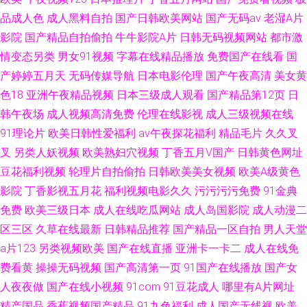
品成人色
成人黑料自拍
国产日韩欧美网站
国产无码av
老湿A片
影院
国产精品自拍偷拍
牛牛影院A片
日韩无码视频网站
都市激
情变态另类
男女91视频
字幕在线精品播放
免费国产在线看
国
产婷婷五月天
无码传媒导航
日本电影伦理
国产午夜高清
美女黄
色18
亚洲午夜精品视频
日本三级成人观看
国产精品第12页
日
韩午夜场
成人视频高清免费
伦理在线影视
成人三级视频在线
91理论片
欧美日韩性爱福利
av午夜探花福利
精品毛片
久久叉
叉
另类人妖视频
欧美熟妇穴视频
丁香五月V国产
日韩黄色网址
豆花福利视频
轮理片自拍偷拍
日韩欧美美女视频
欧美A级黄色
影院
丁香影视五月花
福利视频电影久久
污污污污免费
91金典
免费
欧美三级日本
成人在线吃瓜网站
成人岛国影院
成人动漫二
区三区
久草在线最新
日韩精品推荐
国产精品一区自拍
男人天堂
a片123
另类视频欧美
国产在线直播
亚洲卡一卡二
成人在线免
费看黄
操操无码视频
国产高清第一页
91国产在线播放
国产女
人夜夜做
国产在线小视频
91com
91豆花成人
哪里有A片网址
精产国品
香蕉视频国产精品
91九色福利
成人国产无线视
欧美