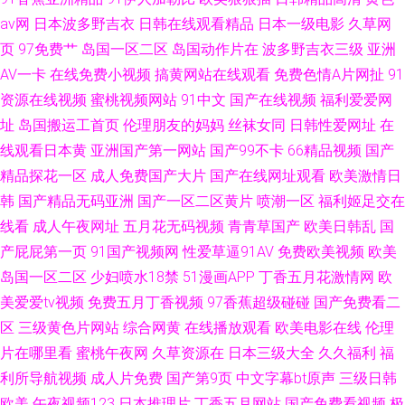
av网
日本波多野吉衣
日韩在线观看精品
日本一级电影
久草网
页
97免费艹
岛国一区二区
岛国动作片在
波多野吉衣三级
亚洲
AV一卡
在线免费小视频
搞黄网站在线观看
免费色情A片网扯
91
资源在线视频
蜜桃视频网站
91中文
国产在线视频
福利爱爱网
址
岛国搬运工首页
伦理朋友的妈妈
丝袜女同
日韩性爱网址
在
线观看日本黄
亚洲国产第一网站
国产99不卡
66精品视频
国产
精品探花一区
成人免费国产大片
国产在线网址观看
欧美激情日
韩
国产精品无码亚洲
国产一区二区黄片
喷潮一区
福利姬足交在
线看
成人午夜网址
五月花无码视频
青青草国产
欧美日韩乱
国
产屁屁第一页
91国产视频网
性爱草逼91AV
免费欧美视频
欧美
岛国一区二区
少妇喷水18禁
51漫画APP
丁香五月花激情网
欧
美爱爱tv视频
免费五月丁香视频
97香蕉超级碰碰
国产免费看二
区
三级黄色片网站
综合网黄
在线播放观看
欧美电影在线
伦理
片在哪里看
蜜桃午夜网
久草资源在
日本三级大全
久久福利
福
利所导航视频
成人片免费
国产第9页
中文字幕bt原声
三级日韩
欧美
午夜视频123
日本推理片
丁香五月网站
国产免费看视频
极