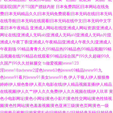
屁影院|国产片TS|国产嫖妓内射
日本兔费四区|日本网站在线免
费|日本无码精品久久|日本无码免费观看|日本无码在线|日本无码
在线导航|日本无码在线观看|日本无码在线中文|日本无码中文字
幕|日本午夜精品
亚洲成人网站在线|亚洲成人网站资源|亚洲成人
网址在线|亚洲成人无码ab|亚洲成人无码aV|亚洲成人无码a片|亚
洲成人午夜丁香|亚洲成人午夜精品|亚洲成人午夜久久|亚洲成人
午夜剧场
99精品青青久久|99精品热|99精品色|99精品视频|99精
品视频在线|99精品在线观看|99精品综合国产|99久久超碰|99久
久国产|99久久丝袜腿交
ts做爱视频|www123
淫|www18av|www2涩色|www63色|www69精品|www91九
色|www91看片|www91美女|www91色
伊人干狼人|伊人狠狠撸
婷婷|伊人狠色鲁|伊人蕉久电影在线|伊人精品视频直播|伊人精品
在线视频|伊人久艹|伊人久久免费|伊人久久视频在线|伊人玖草
黄
色小电影网址|黄色小网址|黄色小影片|黄色性交网站|黄色性情视
频|黄色性网站|黄色羞羞视频|黄色亚洲三级|黄色页网|黄色一级
日韩极品视频|日韩家庭乱伦|日韩经典AV|日韩经典无码|日韩经典