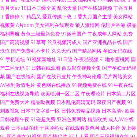
五月天av
18日本三级全黄
乱伦天堂
国产在线短视频
丁香五月
丁香婷婷
91精品又
爱豆传媒下载
丁香九月国产主播
美女网站
视频黄
A片com
美女福利在线观看
狼人激情网
伦理片香港
极品
福利导航
黄色三级最新免费
91嫩草国产
午夜成年人网站
免费
国产高清视频
91草莓
丝瓜视频污成人
国产亚洲视品在线
国产
玖玖
国产免费毛不卡片
久久无码
国产精品网络
孕妇无码在线
91手机论坛
91视频新地址
91日逼
午夜啪视频
91啪水蜜桃网
国
产二区无码
91日韩在线观看
西瓜影院视频全集
国产孕妇无码视
频
国产在线福利
国产在线日皮片
午夜神马伦理
毛片网站美女
AV福利激情毛片
黄色网在线播放
91视频免费在线
91午夜在线
福利在线视频导航
欧美喷潮一区二区
午夜理论片
日本第二片区
国产免费大片
精品呦视频
日本乱伦高清无码
深夜国产视频
91
刺激视频
日本中文字幕一区
日韩免费精品视频
日本高清v
欧美
日韩伦理午夜
91碰超免费
亚洲色图网站
精品欧美
成人AV在线
观看
日本a级在线
干露脸熟女
在线观看黄色网
成人抖音
爰上碰
91
国产美女91视频
国产情侣片
97人人看
国产三级视频在线
91