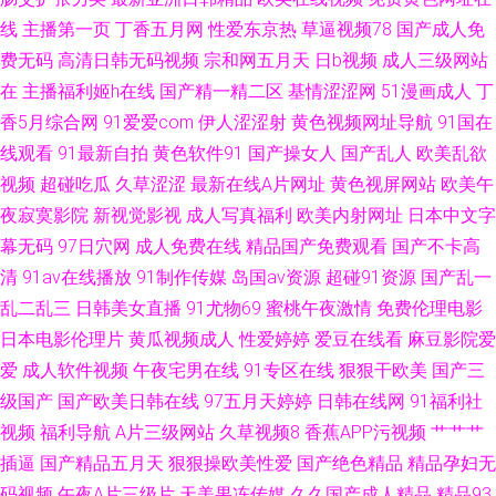
线
主播第一页
丁香五月网
性爱东京热
草逼视频78
国产成人免
费无码
高清日韩无码视频
宗和网五月天
日b视频
成人三级网站
在
主播福利姬h在线
国产精一精二区
基情涩涩网
51漫画成人
丁
香5月综合网
91爱爱com
伊人涩涩射
黄色视频网址导航
91国在
线观看
91最新自拍
黄色软件91
国产操女人
国产乱人
欧美乱欲
视频
超碰吃瓜
久草涩涩
最新在线A片网址
黄色视屏网站
欧美午
夜寂寞影院
新视觉影视
成人写真福利
欧美内射网址
日本中文字
幕无码
97日穴网
成人免费在线
精品国产免费观看
国产不卡高
清
91av在线播放
91制作传媒
岛国av资源
超碰91资源
国产乱一
乱二乱三
日韩美女直播
91尤物69
蜜桃午夜激情
免费伦理电影
日本电影伦理片
黄瓜视频成人
性爱婷婷
爱豆在线看
麻豆影院爱
爱
成人软件视频
午夜宅男在线
91专区在线
狠狠干欧美
国产三
级国产
国产欧美日韩在线
97五月天婷婷
日韩在线网
91福利社
视频
福利导航
A片三级网站
久草视频8
香蕉APP污视频
艹艹艹
插逼
国产精品五月天
狠狠操欧美性爱
国产绝色精品
精品孕妇无
码视频
午夜A片三级片
天美果冻传媒
久久国产成人精品
精品93