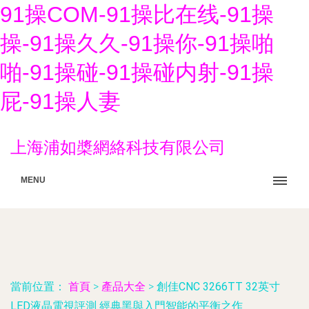
91操COM-91操比在线-91操
操-91操久久-91操你-91操啪
啪-91操碰-91操碰内射-91操
屁-91操人妻
上海浦如槳網絡科技有限公司
MENU
當前位置：
首頁
>
產品大全
>
創佳CNC 3266TT 32英寸
LED液晶電視評測 經典黑與入門智能的平衡之作