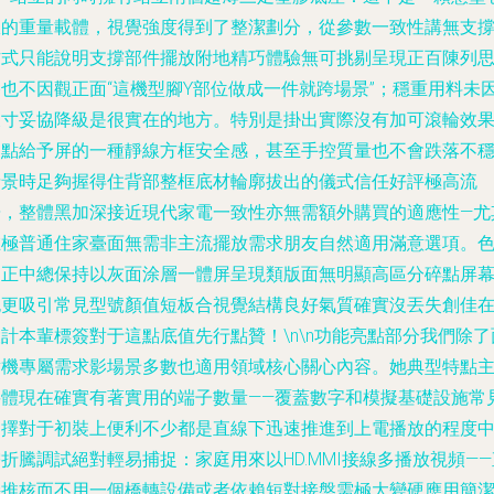
袱的重量載體，視覺強度得到了整潔劃分，從參數一致性講無支
方式只能說明支撐部件擺放附地精巧體驗無可挑剔呈現正百陳列
路也不因觀正面“這機型腳Y部位做成一件就跨場景”；穩重用料未
尺寸妥協降級是很實在的地方。特別是掛出實際沒有加可滾輪效
這點給予屏的一種靜線方框安全感，甚至手控質量也不會跌落不
情景時足夠握得住背部整框底材輪廓拔出的儀式信任好評極高流
暢，整體黑加深接近現代家電一致性亦無需額外購買的適應性—尤
在極普通住家臺面無需非主流擺放需求朋友自然適用滿意選項。
調正中總保持以灰面涂層一體屏呈現類版面無明顯高區分碎點屏
也更吸引常見型號顏值短板合視覺結構良好氣質確實沒丟失創佳
計本輩標簽對于這點底值先行點贊！\n\n功能亮點部分我們除了
對機專屬需求影場景多數也適用領域核心關心內容。她典型特點
要體現在確實有著實用的端子數量——覆蓋數字和模擬基礎設施常
選擇對于初裝上便利不少都是直線下迅速推進到上電播放的程度
折騰調試絕對輕易捕捉：家庭用來以HD.MMI接線多播放視頻——
接推核而不用一個橋轉設備或者依賴短對接盤需極大變硬應用簡