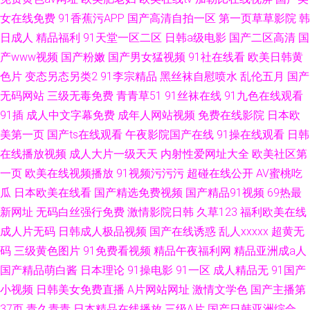
女在线免费
91香蕉污APP
国产高清自拍一区
第一页草草影院
韩
日成人
精品福利
91天堂一区二区
日韩a级电影
国产二区高清
国
产www视频
国产粉嫩
国产男女猛视频
91社在线看
欧美日韩黄
色片
变态另态另类2
91李宗精品
黑丝袜自慰喷水
乱伦五月
国产
无码网站
三级无毒免费
青青草51
91丝袜在线
91九色在线观看
91插
成人中文字幕免费
成年人网站视频
免费在线影院
日本欧
美第一页
国产ts在线观看
午夜影院国产在线
91操在线观看
日韩
在线播放视频
成人大片一级天天
内射性爱网址大全
欧美社区第
一页
欧美在线视频播放
91视频污污污
超碰在线公开
AV蜜桃吃
瓜
日本欧美在线看
国产精选免费视频
国产精品91视频
69热最
新网址
无码白丝强行免费
激情影院日韩
久草123
福利欧美在线
成人片无码
日韩成人极品视频
国产在线诱惑
乱人xxxxx
超黄无
码
三级黄色图片
91免费看视频
精品午夜福利网
精品亚洲成a人
国产精品萌白酱
日本理论
91操电影
91一区
成人精品无
91国产
小视频
日韩美女免费直播
A片网站网址
激情文学色
国产主播第
37页
青久青青
日本精品在线播放
三级A片
国产日韩亚洲综合