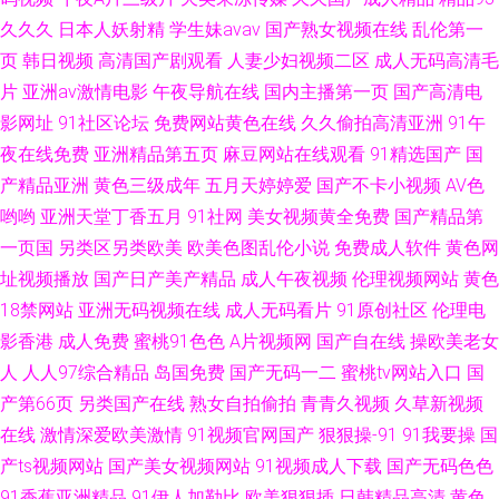
久久久
日本人妖射精
学生妹avav
国产熟女视频在线
乱伦第一
页
韩日视频
高清国产剧观看
人妻少妇视频二区
成人无码高清毛
片
亚洲av激情电影
午夜导航在线
国内主播第一页
国产高清电
影网址
91社区论坛
免费网站黄色在线
久久偷拍高清亚洲
91午
夜在线免费
亚洲精品第五页
麻豆网站在线观看
91精选国产
国
产精品亚洲
黄色三级成年
五月天婷婷爱
国产不卡小视频
AV色
哟哟
亚洲天堂丁香五月
91社网
美女视频黄全免费
国产精品第
一页国
另类区另类欧美
欧美色图乱伦小说
免费成人软件
黄色网
址视频播放
国产日产美产精品
成人午夜视频
伦理视频网站
黄色
18禁网站
亚洲无码视频在线
成人无码看片
91原创社区
伦理电
影香港
成人免费
蜜桃91色色
A片视频网
国产自在线
操欧美老女
人
人人97综合精品
岛国免费
国产无码一二
蜜桃tv网站入口
国
产第66页
另类国产在线
熟女自拍偷拍
青青久视频
久草新视频
在线
激情深爱欧美激情
91视频官网国产
狠狠操-91
91我要操
国
产ts视频网站
国产美女视频网站
91视频成人下载
国产无码色色
91香蕉亚洲精品
91伊人加勒比
欧美狠狠插
日韩精品高清
黄色