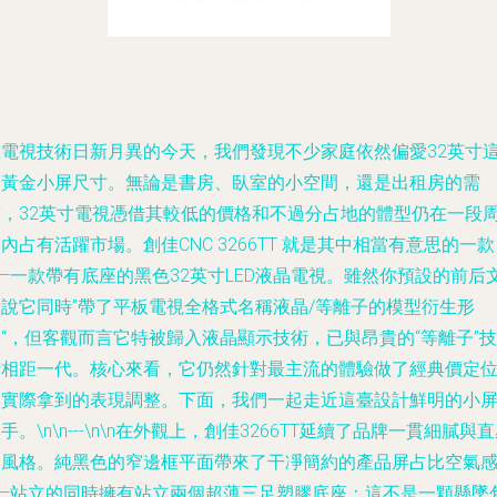
在電視技術日新月異的今天，我們發現不少家庭依然偏愛32英寸
一黃金小屏尺寸。無論是書房、臥室的小空間，還是出租房的需
求，32英寸電視憑借其較低的價格和不過分占地的體型仍在一段
內占有活躍市場。創佳CNC 3266TT 就是其中相當有意思的一款
—一款帶有底座的黑色32英寸LED液晶電視。雖然你預設的前后
案說它同時”帶了平板電視全格式名稱液晶/等離子的模型衍生形
“，但客觀而言它特被歸入液晶顯示技術，已與昂貴的“等離子”技
術相距一代。核心來看，它仍然針對最主流的體驗做了經典價定
與實際拿到的表現調整。下面，我們一起走近這臺設計鮮明的小
手。\n\n---\n\n在外觀上，創佳3266TT延續了品牌一貫細膩與
的風格。純黑色的窄邊框平面帶來了干凈簡約的產品屏占比空氣
——站立的同時擁有站立兩個超薄三足塑膠底座：這不是一顆懸墜