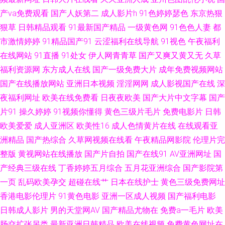
视频 91香蕉在线网站 伊人五月天网 亚洲第11色图 蜜臀福利网 午夜福利院在
产va免费观看
国产人妖第二
成人影片h
91色婷婷瑟色
东京热狠
狠草
日韩精品观看
91最新国产精品
一级黄色网
91色色人妻
都
线 91性爱视频 wwwwww6区 97色亚洲 欧美在线cn 高清肏屄宅女 精品久久
市激情婷婷
91精品国产91
云涩福利在线导航
91视色
午夜福利
草 四虎性爱欧美 wwwwww日本 草笔免费视频 免费的瑟瑟的网站 成人在线
在线网站
91直播
91处女
伊人网青青草
国产又爽又黄又无
久草
福利资源网
东方成人在线
国产一级免费大片
成年免费视频网站
免费 日韩AV看片网站 日本黄页免费 白丝高潮玩哭 99热最新网址 欧美性戟
国产在线播放网站
亚洲日本视频
淫淫网网
成人影视国产在线
深
夜福利网址
欧美在线免费看
日夜夜欧美
国产大片中文字幕
国产
AV色色 韩国伦理av 无码三级日韩 自拍第四页 91国产精品 国产精品白 欧美
片91
操久婷婷
91视频你懂得
黄色三级片毛片
免费电影片
日韩
欧美爱爱
成人亚洲区
欧美性16
成人色情黄片在线
在线观看亚
性爱精品一区 91视频首页入口 日本少妇亚洲 另类欧美综合 日日爱影视 久草
洲精品
国产热综合
久草网视频在线看
午夜精品网影院
伦理片完
视频一区 51午夜福利在线 91视频回放 激情色色无码 久久精点视频 自拍超碰
整版
黄视网站在线播放
国产片自拍
国产在线91
AV亚洲网址
国
产经典三级在线
丁香婷婷五月综合
五月花亚洲综合
国产影院第
在线3 91大神最新地址 后入大屁股在线 日韩AV首 豆花视频九一免费 在线成
一页
乱码欧美孕交
超碰在线艹
日本在线护士
黄色三级免费网址
香港电影伦理片
91黄色电影
亚洲一区成人视频
国产福利电影
人福利av 久久精东传媒 91n新网址 在线电影av 超碰人妻人人上
日韩成人影片
男的天堂网AV
国产精品尤物在
免费a一毛片
欧美
肠交扩张另类
最新亚洲日韩精品
欧美在线视频
免费黄色网址在