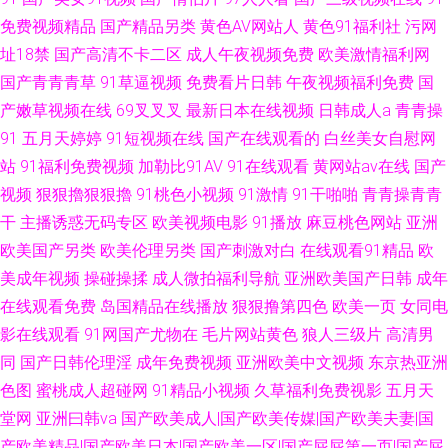
免费视频精品
国产精品另类
黄色AV网站人
黄色91福利社
污网
址18禁
国产高清不卡二区
成人午夜视频免费
欧美激情福利网
国产青青青草
91草逼视频
免费看片日韩
午夜视频福利免费
国
产嫩草视频在线
69叉叉叉
最新日本在线视频
日韩成人a
青青操
91
五月天婷婷
91短视频在线
国产在线观看的
白丝美女自慰网
站
91福利免费视频
加勒比91AV
91在线观看
黄网站av在线
国产
视频
狠狠擼狠狠擼
91桃色小视频
91激情
91干啪啪
青青操青青
干
主播诱惑无码专区
欧美视频电影
91播放
麻豆桃色网站
亚洲
欧美国产另类
欧美伦理另类
国产刺激对白
在线观看91精品
欧
美成年视频
操碰操揉
成人微拍福利导航
亚洲欧美国产日韩
成年
在线观看免费
岛国精品在线播放
狠狠撸第四色
欧美一页
女同电
影在线观看
91网国产尤物在
毛片网站黄色
狼人三级片
高清男
同
国产日韩伦理淫
成年免费视频
亚洲欧美中文视频
东京热亚洲
色图
蜜桃成人超碰网
91精品小视频
久草福利免费视影
五月天
堂网
亚洲曰韩va
国产欧美成人|国产欧美传媒|国产欧美夫妻|国
产欧美精品|国产欧美日本|国产欧美一区|国产屁屁第一页|国产屁