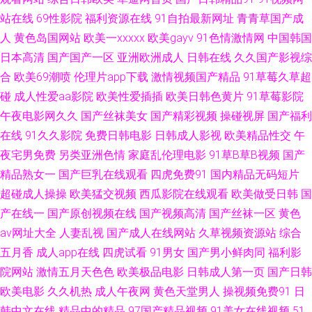
站在线
69性影院
福利资源在线
91自拍最新网址
青青草国产成
11p 黄污网站 四虎永久蜜 日本成人A片网站 91看黄下 丝袜性爱免费视频 超
人
黄色岛国网站
欧美一xxxxx
欧美gayv
91色情激情网
中国韩国
日本高清
国产国产一区
亚洲欧洲成人
日韩在线
久久国产影视综
碰精品久久 亚洲精品在线一 午夜影院a 视频偷拍一区18 超碰97大香蕉 久久
合
欧美69潮喷
伦理片app下载
激情视频国产精品
91草莓久草超
碰
成人性爱aa影院
欧美性爱插插
欧美日韩色黄片
91草莓影院
婷婷婷 福利大香蕉网 黑丝诱惑av 日韩情侣av 在线视频91 国产对白清晰 欧
午夜电影网久久
国产丝袜美女
国产精彩视频
操碰视屏
国产福利
在线
91久久影院
免费日韩电影
日韩成人影视
欧美精品性交
午
美A√ www福利姬 最新A片网址 超碰超碰人人 亚洲国产无AV码 丝袜美足 97
夜宅男免费
另类亚洲色情
家庭乱伦理电影
91草B草B视频
国产
在线观看 另类影音 福利内射官网 青娱乐91论坛 91黑丝视频 TS紫苑在线观
精品熟女一
国产巨乳在线观看
四虎免费91
国内精品无码短片
超碰成人操操
欧美猛交视频
西瓜影院在线观看
欧美做受日韩
国
看 国产资源网 91啦中文在线伦 91av福利 超碰论理 国产国产国产自拍 日本
产在线一
国产原创视频在线
国产视频高清
国产丝袜一区
黄色
av网址大全
人妻乱视
国产成人在线网站
久草视频资源站
综合
视频91 51视频福利 韩日VA 俺去也视频 欧美激情28p 尤物喷水 日本激情视
五月香
成人app在线
四虎试看
91男女
国产男小鲜肉同
福利影
院网站
激情五月天色色
欧美极品电影
日韩成人第一页
国产日韩
频 97亚洲中文 91社欧美 伦理片一二三 99热超碰国产 人人操熟妇 五月天色
欧美电影
久久机热
成人午夜网
黄色天堂男人
操视频免费91
日
韩中文在线
精品中的精品
97国产精品视频
91美女在线视频
51
色 肏屄免费 人妖一级片 欧美ⅤA在线播放 久久国在 综合社区中文字幕 成人