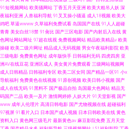
91短视频网站
欧美骚网站
丁香五月天亚洲
欧美大粗吊人妖
深
夜福利亚洲
人兽福利导航
91叉叉操小骚逼
成人18视频
欧美大
鸡吧
草逼wwww
久草福利免费试看
岛国国产在线
91人人超碰
青青
美女白丝18禁
91肏比
国产三区电影
国产内射后入在线
黄
色网址网站网址
97超在线视
免费视频网站
精品欧美精品v
欧美
操碰
欧美二级片网址
精品成人无码视频
男女午夜福利影院
欧美
三级电影
免费黄色网址
成年版快手
日韩福利无码
四虎四房
亚
洲AV在线豆花
亚洲区成人
美女黄片免费观看
三级网站视频网
成人日韩精品
日韩福利专区
欧美二区女同
国产精品一区91
小x
导航福利
免费黄色在线视频
91原创视频
欧美日韩小视频
国产
成人在线无码
91黑料不
国产极品自拍
岛国最大色网站
精品无
码国产二品
欧美一及片
激情网婷婷
人妖大片
91天堂影视
国产
www
成年人伦理片
高清日韩电影
国产尤物视频在线
超碰福利
97视屏
91看片入口
日本国产成人视频
日本日韩欧美在线
黄色
资料入口
黄色网三级毛片
最新黄色av
麻豆影院免费
五月天堂
丁香
国产精品水多
福利所导航
三级视频网站J
51福利影院
丁香