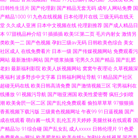
日韩性生活片
国产伦理剧
国产精品无套无码
成年人网站免费
国
产精品1000
91九色在线视频
日本伦理片在线
三级无码在线天
堂
久久成人亚洲
日本中文视频在线
伦理剧推荐
国产成人精品日
本
97甜桃品种介绍
91插插插
欧美SE第二页
毛片内射女
激情另
类欧美一二
国产色视频
孕妇三级av无码
日韩欧美色综合
美女
社区成人
在线免费看片
日本一级
国产传媒视频网站
免费观看污
网站
最新激情h网站
国产喷浆抽搐
宅男久久国产精品
国产乱肥
老妇
最新福利影院
欧美人妖视频网站
窝窝午夜理论
久草视频深
夜福利
波多野步中文字幕
日韩福利网址导航
91精品国产社区
超碰无码在线
欧美日韩高清免费
国产激情视频三区
宅男福利在
线播放
91视频污导航
国产啪亚洲国
欧美性爱密臀
疯狂少妇喷
潮
欧美肏屄一区二区
国产乱伦免费观看
偷拍草草草
97狠狠插
香蕉视频下载污版
三级黄色视频网址
午夜99
91日逼视频
国产
成在线观看
萌白酱一线天
乱伦五月天婷婷
美腿丝袜在线观看
国
产精品3p
91综合碰
国产乱女乱
成人xxxxx
日韩伦理片
91色爱
免费黄色av网址
欧美肥老妇
欧美在线tv
加勒比在线视屏
国产美