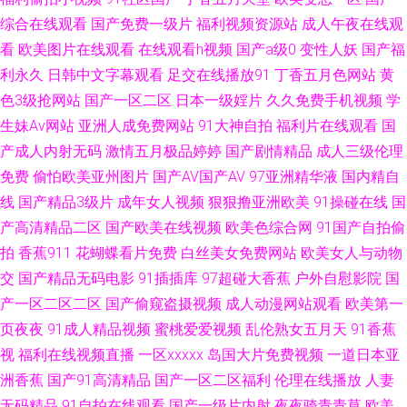
综合在线观看
国产免费一级片
福利视频资源站
成人午夜在线观
频 91精品丝袜久久 91视频专区 男人天堂a 黄色视频网址大全 老湿AV 人妖自
看
欧美图片在线观看
在线观看h视频
国产a级0
变性人妖
国产福
利永久
日韩中文字幕观看
足交在线播放91
丁香五月色网站
黄
慰射精合集 大香蕉伊人毛 91tv在线观看 亚洲午夜剧场 日本色黄 91群交 自
色3级抢网站
国产一区二区
日本一级婬片
久久免费手机视频
学
生妹Av网站
亚洲人成免费网站
91大神自拍
福利片在线观看
国
慰五区 www俺去色色 九九热爱视 天天操超碰 丰满岳母一区二区 99超碰人
产成人内射无码
激情五月极品婷婷
国产剧情精品
成人三级伦理
免费
偷怕欧美亚州图片
国产AV国产AV
97亚洲精华液
国内精自
人爱 操人人在线观看 欧美淫色网 在线伦理网站琪琪 三极午夜影院 久草香蕉
线
国产精品3级片
成年女人视频
狠狠撸亚洲欧美
91操碰在线
国
网址 蜜芽淫秽网 www久草com 91色色福利视频 国产熟女91熟女 国产又大
产高清精品二区
国产欧美在线视频
欧美色综合网
91国产自拍偷
拍
香蕉911
花蝴蝶看片免费
白丝美女免费网站
欧美女人与动物
又色 91足交在线 人人摸人人91 自慰网站免费 久久福利 AV福利网 肏屄视频
交
国产精品无码电影
91插插库
97超碰大香蕉
户外自慰影院
国
产一区二区二区
国产偷窥盗摄视频
成人动漫网站观看
欧美第一
网址 国产性爱区一区 狼友视频aa 日本中文字幕影片 欧洲精品店av 三级片免
页夜夜
91成人精品视频
蜜桃爱爱视频
乱伦熟女五月天
91香蕉
视
福利在线视频直播
一区xxxxx
岛国大片免费视频
一道日本亚
费国产 午夜私人福利 人妖伪娘av天堂 人妖自慰网站 久久午夜国产精 国产精
洲香蕉
国产91高清精品
国产一区二区福利
伦理在线播放
人妻
品欧美日韩 色图亚洲欧美东方 欧美性生活儿网站 岛国毛片 99热这 色色AV久
无码精品
91自拍在线观看
国产一级片内射
夜夜骑青青草
欧美