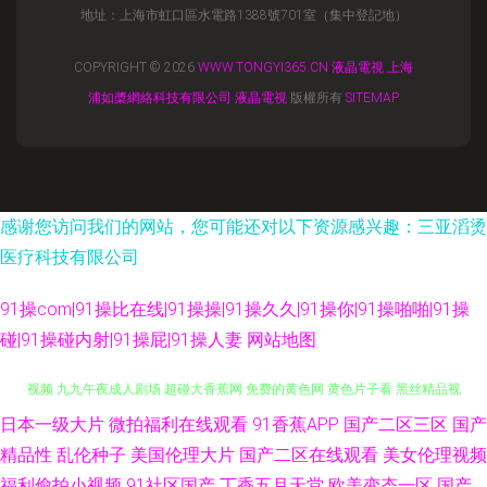
地址：上海市虹口區水電路1388號701室（集中登記地）
COPYRIGHT © 2026
WWW.TONGYI365.CN
液晶電視
上海
浦如槳網絡科技有限公司
液晶電視
版權所有
SITEMAP
感谢您访问我们的网站，您可能还对以下资源感兴趣：三亚滔烫
医疗科技有限公司
91操com|91操比在线|91操操|91操久久|91操你|91操啪啪|91操
碰|91操碰内射|91操屁|91操人妻
网站地图
日本一级大片
微拍福利在线观看
91香蕉APP
国产二区三区
国产
女同互相扣逼视频 浮力操操逼 91官方网页 成人777 海角社区尤物 操碰公开
精品性
乱伦种子
美国伦理大片
国产二区在线观看
美女伦理视频
视频 九九午夜成人剧场 超碰大香蕉网 免费的黄色网 黄色片子看 黑丝精品视
福利偷拍小视频
91社区国产
丁香五月天堂
欧美变态一区
国产