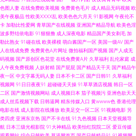
色图人妻
在线免费欧美视频
免费黄色毛片
成人精品无码视频
欧
久 日韩性交专区 欧美影院午夜 另类性爱av 久草综合网 国产肏逼 美女喷水网
美午夜极品
性欧美ⅩⅩⅩⅩ乱
欧美色色六月天
91影视网
午夜伦不
卡
加勒比性爱网
青草国产在线视频
亚洲国产精品导航
欧美色淫
址 日本中文字幕MV 91视频免费的 黄色三级网站 人妖变态性交 午夜乱论 亚
波多野结依电影
91狠狠撸
成人深夜电影
精品国产美女剃毛
加
勒比熟女
91碰在线
欧美裸模
萌白酱国产一区
美国一级AV
国产
洲免费成人片 韩国专区第一夜 三级片av在线 久久精品传媒视频 海角操91 豆
人在线成免费
免费黄色A片网址
微拍福利国产视频
国产人成无
码视频
国产原创区色花堂
在线免费黄A片
久草福利
乱伦家庭
成
花视频91视频 国语对白蜜臀 日本有码第9页 黄色亚洲日夜在线 九一一区 综
人午夜免费视频
人妖射精
国产屁屁
国产精品天干天
国产精品午
合色鬼 91性爱 欧美玖玖爱111 美女操B黄色 午夜H片 91视屏黄 91黄站 青青
夜一区
中文字幕无码人妻
日本不卡二区
国产日韩91
久草福利
视频网
91日日夜夜91
超碰碰天天操
91草草酒店视频
韩日一区
草毛片资源 九一免费网站 久久国产黄色精品 久久超碰97 国产色片影音先锋
二区
国产激情视频网站
成人视频日本
茄子视频污
亚洲色欲天天
成人丝瓜视频下载
日韩逼网
精东传媒入口
黄wwww色
香港伦理
人妖伪娘在线视频 国产11页 亚洲综合自拍a片 国产av豆花 日本A网址 欧洲爽
电影在线
成人影院在线播放
欧美足交一区二区
91视频电影
另
类四虎
亚洲东京热
国产不卡在线
91九色视频
日本天堂视频导
爽网 激情色色综合导航 性爱综合区 美国色伦a片 日韩中文字幕 久草资源福
航
日本三级光棍影院
91大神精品
欧美怡红院院二区
爱豆传媒
观看网站
综合日韩欧美
草逼网首页
国产日韩精品91
91视频网
利 免费观看网站91 A片福利 天美91 久久视频老司机 成人精品欧美 无码免费