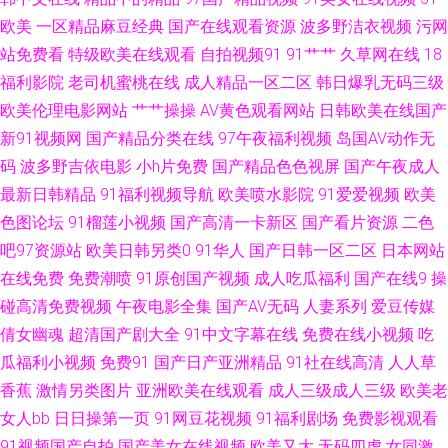
欧美
一区精品麻豆经典
国产在线观看资源
波多野洁衣视频
污网
Av色情 四区五区福利导航 国产噜噜欧美 久久九精品 91玖玖 久久亚洲素人
站免费看
特级欧美在线观看
自拍视频91
91艹艹
久草网在线
18
福利影院
老司机蜜桃在线
成人精品一区二区
韩日爆乳无码三级
抖阴在线免费 日韩理论三级 操逼网站97 婷婷一级视频 蜜臀日日 美女草逼色
欧美伦理电影网站
艹艹操操
AV黄色观看网站
日韩欧美在线国产
新91视频网
国产精品分类在线
97午夜福利视频
岛国AV动作无
天堂 肏屄网在线 91超碰天堂 成人午夜A片 玖玖玖玖精品 91国产系列 肏屄爽
码
波多野吉依电影
小h片免费
国产精品色色视屏
国产午夜成人
最新日韩精品
91福利视频导航
欧美喷水影院
91爱爱视频
欧美
片 五月天黄色视频 久草永久 亚洲91精品 欧洲精品久区 青青草原香蕉伊人
色图论坛
91榴莲小视频
国产高清一卡新区
国产看片资源
二色
吧97资源站
欧美日韩另类0
91华人
国产日韩一区二区
日本网站
超碰人人插 AV操老逼 亚洲艹视频 成人深夜福利18 精品肏屄的视频 欧美福利
在线免费
免费潮喷
91原创国产视频
成人吃瓜福利
国产在线9
操
网站 久久肏你 99热都是精品7 大香蕉9999 日韩免费毛片 变态另类11 福利
碰高清免费视频
午夜电影全集
国产AV无码
人妻系列
爱豆传媒
倩女幽魂
超清国产剧大全
91中文字幕在线
免费在线小视频
吃
社网址 91九色海角涩涩 AV限制级影院 九九国产热 91大香焦Cn 阿v网站在线
瓜福利小视频
免费91
国产日产亚洲精品
91社在线高清
人人草
香蕉
激情另类图片
亚洲欧美在线观看
成人三级成人三级
欧美老
观看 久久福利精品 91在线porn 成人在线不卡视频 91九色熟女p 国模冰冰 国
女人bb
日日操第一页
91网豆花视频
91福利剧场
免费影视观看
91视频国产自拍
国产美女在线视频
欧美又大
无码四虎
女同激