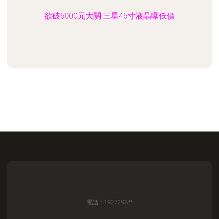
欲破6000元大關 三星46寸液晶曝低價
電話：1927298**